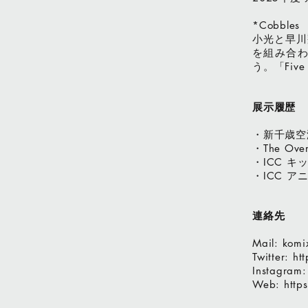
*Cobbles
小光と早川
を組み合
う。
「Five
展示履歴
・新千歳空
・
The Over
・
キ
ICC
・
ア
ICC
連絡先
Mail: komi
Twitter: ht
Instagram
Web:
http