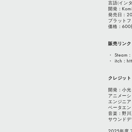
言語(インタ
開発：
Komi
発売日：
2
プラットフ
価格：
600
販売リンク
・ Steam
・ itch：htt
クレジット
開発：小光 
アニメーシ
エンジニア
ベータエン
音楽：野川
サウンドデ
年度
2025