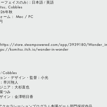
ーフェイスのみ)：日本語 / 英語
tsu, Cobbles
年秋
026
ォーム：
Mac / PC
円
：
https://store.steampowered.com/app/3939180/Wander_i
ps://komitsu.itch.io/wander-in-wonder
/
Cobbles
ョン・デザイン・監督：小光
：早川翔人
ジニア：大杉直也
菜つみ
ザイン：金澤明日香
 アクセラレーションプログラム創風ゲーム部門採択作品