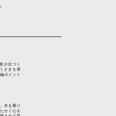
p
夜が近づく
うさぎを導
編ポイント
。冬を乗り
たかく心を
囲まれて育