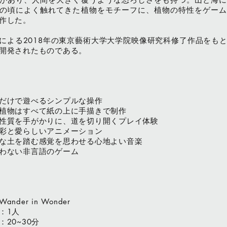
の頃によく触れてきた植物をモチーフに、植物の特性をゲーム
作した。
による
年の東京藝術大学大学院映像研究科修了作品をも
2018
開発されたものである。
だけで遊べるシンプルな操作
植物はすべて紙の上に手描きで制作
性質を手がかりに、道を切り開くプレイ体験
彩と愛らしいアニメーション
な土を踏む感覚を思わせる心地よい音楽
わない非言語のゲーム
Wander in Wonder
：
人
1
：
分
20~30